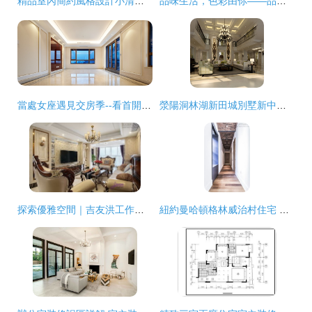
精品室內簡約風格設計小清新簡約住宅-家居快訊-廣州房天下家居裝修
品味生活，色彩由你——品色裝飾裝潢，專業住宅室內裝飾裝修
當處女座遇見交房季--看首開龍湖天璞交房的極致匠心與細節主義
滎陽洞林湖新田城別墅新中式風格室內裝修設計效果圖賞析
探索優雅空間｜吉友洪工作室·金科新大陸實景設計案例
紐約曼哈頓格林威治村住宅 都市藝術的優雅棲居