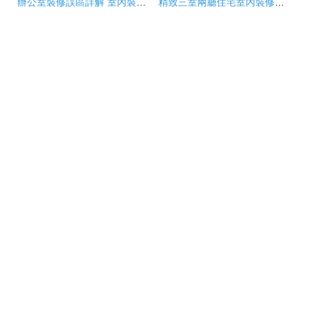
辦公室裝修誤區詳解 室內裝飾與住宅裝修的不同之道
精致三室兩廳住宅室內裝修設計CAD全套施工圖詳解與規范標注指南